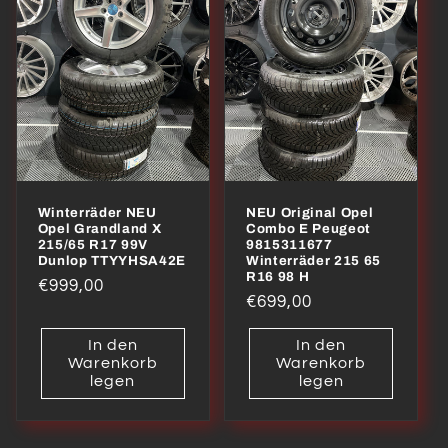
Winterräder NEU
NEU Original Opel
Opel Grandland X
Combo E Peugeot
215/65 R17 99V
9815311677
Dunlop TTYYHSA42E
Winterräder 215 65
R16 98 H
Normaler
€999,00
Normaler
€699,00
Preis
Preis
In den
In den
Warenkorb
Warenkorb
legen
legen