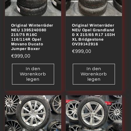
Original Winterräder
Original Winterräder
NEU 1395240080
NEU Opel Grandland
215/75 R16C
& X 215/65 R17 103H
116/114R Opel
XL Bridgestone
Movano Ducato
OV39142916
Jumper Boxer
Normaler
€999,00
Normaler
€999,00
Preis
Preis
In den
In den
Warenkorb
Warenkorb
legen
legen