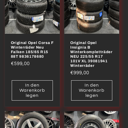
Original Opel Corsa F
Original Opel
Winterräder Neu
Insignia B
Falken 185/65 R15
Winterkompletträder
88T 9836178680
NEU 225/55 R17
101V XL 39081941
Normaler
€599,00
Winterräder
Preis
Normaler
€999,00
Preis
In den
In den
Warenkorb
Warenkorb
legen
legen