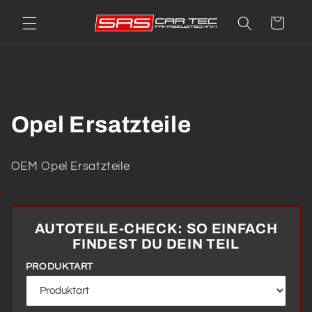
Direkt
zum
Warenkorb
Inhalt
K
Opel Ersatzteile
a
OEM Opel Ersatzteile
t
e
AUTOTEILE-CHECK: SO EINFACH
g
FINDEST DU DEIN TEIL
o
PRODUKTART
r