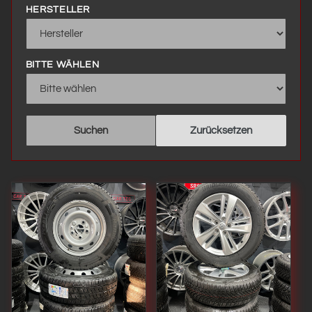
i
HERSTELLER
e
BITTE WÄHLEN
:
Suchen
Zurücksetzen