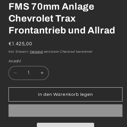
FMS 70mm Anlage
Chevrolet Trax
Frontantrieb und Allrad
Normaler
€1.425,00
Preis
Inkl. Steuern.
Versand
wird beim Checkout berechnet
Anzahl
Verringere
Erhöhe
die
die
Menge
Menge
für
für
In den Warenkorb legen
FMS
FMS
70mm
70mm
Anlage
Anlage
Chevrolet
Chevrolet
Trax
Trax